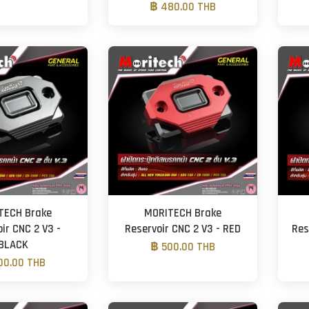
฿ 480.00 THB
TECH Brake
MORITECH Brake
ir CNC 2 V3 -
Reservoir CNC 2 V3 - RED
Res
BLACK
฿ 500.00 THB
00.00 THB