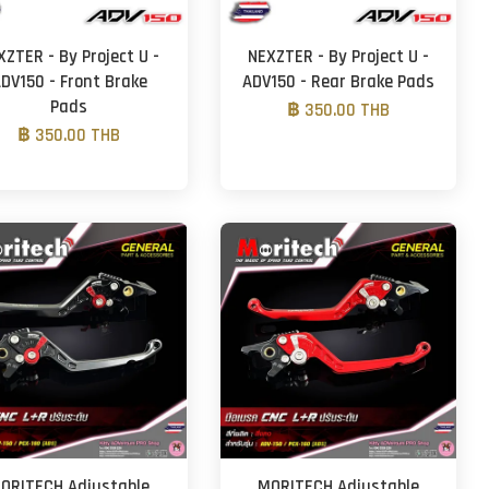
XZTER - By Project U -
NEXZTER - By Project U -
DV150 - Front Brake
ADV150 - Rear Brake Pads
Pads
฿ 350.00 THB
฿ 350.00 THB
ORITECH Adjustable
MORITECH Adjustable