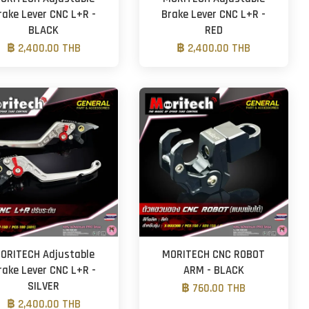
rake Lever CNC L+R -
Brake Lever CNC L+R -
BLACK
RED
฿ 2,400.00 THB
฿ 2,400.00 THB
ORITECH Adjustable
MORITECH CNC ROBOT
rake Lever CNC L+R -
ARM - BLACK
SILVER
฿ 760.00 THB
฿ 2,400.00 THB