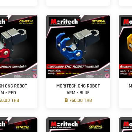
CH CNC ROBOT
MORITECH CNC ROBOT
M
M - RED
ARM - BLUE
60.00 THB
฿ 760.00 THB