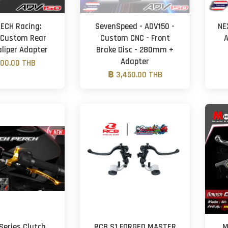
TECH Racing:
SevenSpeed - ADV150 -
NE
 Custom Rear
Custom CNC - Front
A
aliper Adapter
Brake Disc - 280mm +
Adapter
500.00 THB
฿ 3,450.00 THB
Series Clutch
RCB S1 FORGED MASTER
M