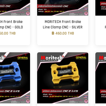
H Front Brake
MORITECH Front Brake
mp CNC - GOLD
Line Clamp CNC - SILVER
60.00 THB
฿ 460.00 THB