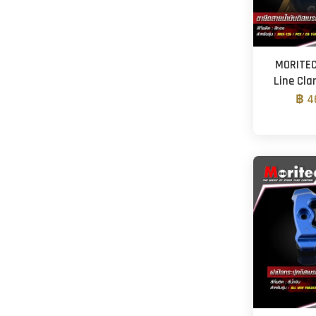
MORITEC
Line Cla
฿ 4