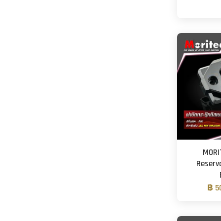
MORI
Reservo
฿ 5