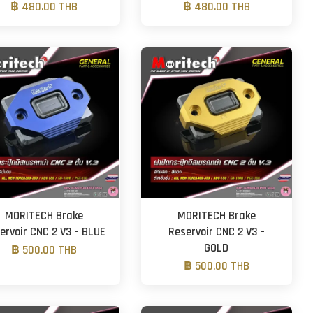
฿ 480.00 THB
฿ 480.00 THB
MORITECH Brake
MORITECH Brake
ervoir CNC 2 V3 - BLUE
Reservoir CNC 2 V3 -
GOLD
฿ 500.00 THB
฿ 500.00 THB