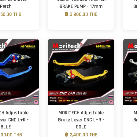
Perch
BRAKE PUMP - 17mm
B
950.00 THB
฿ 3,900.00 THB
H Adjustable
MORITECH Adjustable
M
ever CNC L+R -
Brake Lever CNC L+R -
B
BLUE
GOLD
400.00 THB
฿ 2,400.00 THB