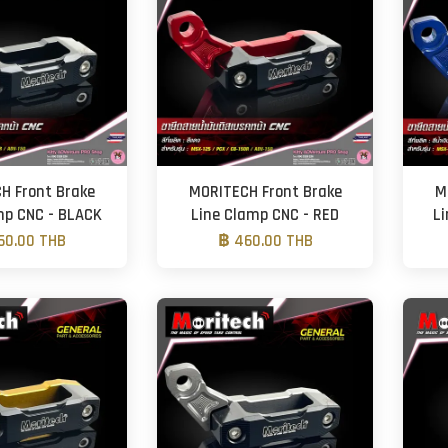
H Front Brake
MORITECH Front Brake
M
mp CNC - BLACK
Line Clamp CNC - RED
L
60.00 THB
฿ 460.00 THB