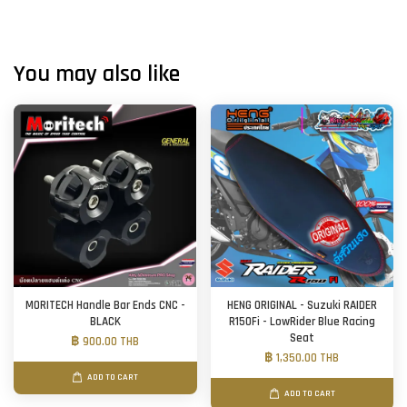
You may also like
MORITECH Handle Bar Ends CNC -
HENG ORIGINAL - Suzuki RAIDER
BLACK
R150Fi - LowRider Blue Racing
Seat
฿ 900.00 THB
฿ 1,350.00 THB
ADD TO CART
ADD TO CART