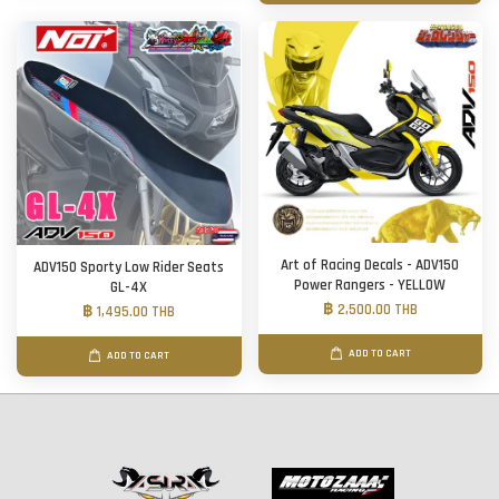
Art of Racing Decals - ADV150
ADV150 Sporty Low Rider Seats
Power Rangers - YELLOW
GL-4X
฿ 2,500.00 THB
฿ 1,495.00 THB
ADD TO CART
ADD TO CART