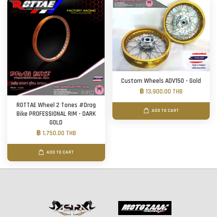
Custom Wheels ADV150 - Gold
฿ 13,900.00 THB
ROTTAE Wheel 2 Tones #Drag
ADD TO CART
Bike PROFESSIONAL RIM - DARK
GOLD
฿ 1,750.00 THB
ADD TO CART