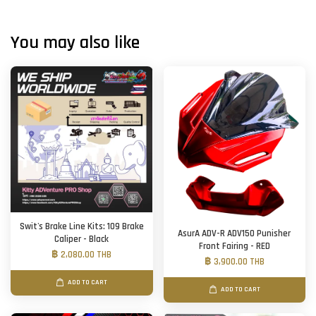
You may also like
Swit's Brake Line Kits: 109 Brake
AsurA ADV-R ADV150 Punisher
Caliper - Black
Front Fairing - RED
฿ 2,080.00 THB
฿ 3,900.00 THB
ADD TO CART
ADD TO CART