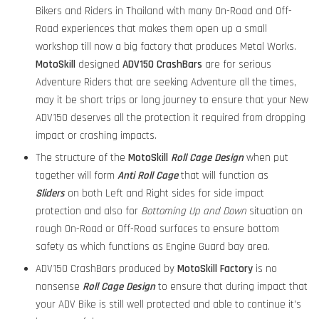
Bikers and Riders in Thailand with many On-Road and Off-
Road experiences that makes them open up a small
workshop till now a big factory that produces Metal Works.
MotoSkill
designed
ADV150 CrashBars
are for serious
Adventure Riders that are seeking Adventure all the times,
may it be short trips or long journey to ensure that your New
ADV150 deserves all the protection it required from dropping
impact or crashing impacts.
The structure of the
MotoSkill
Roll Cage Design
when put
together will form
Anti Roll Cage
that will function as
Sliders
on both Left and Right sides for side impact
protection and also for
Bottoming Up and Down
situation on
rough On-Road or Off-Road surfaces to ensure bottom
safety as which functions as Engine Guard bay area.
ADV150 CrashBars produced by
MotoSkill
Factory
is no
nonsense
Roll Cage Design
to ensure that during impact that
your ADV Bike is still well protected and able to continue it's