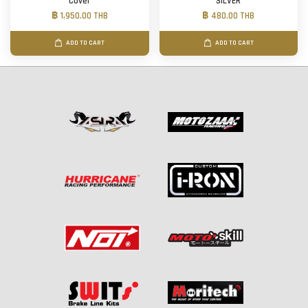
Cover
SILVER
฿ 1,950.00 THB
฿ 480.00 THB
ADD TO CART
ADD TO CART