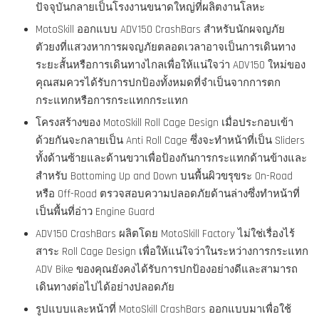
ปัจจุบันกลายเป็นโรงงานขนาดใหญ่ที่ผลิตงานโลหะ
MotoSkill ออกแบบ ADV150 CrashBars สำหรับนักผจญภัย
ตัวยงที่แสวงหาการผจญภัยตลอดเวลาอาจเป็นการเดินทาง
ระยะสั้นหรือการเดินทางไกลเพื่อให้แน่ใจว่า ADV150 ใหม่ของ
คุณสมควรได้รับการปกป้องทั้งหมดที่จำเป็นจากการตก
กระแทกหรือการกระแทกกระแทก
โครงสร้างของ MotoSkill Roll Cage Design เมื่อประกอบเข้า
ด้วยกันจะกลายเป็น Anti Roll Cage ซึ่งจะทำหน้าที่เป็น Sliders
ทั้งด้านซ้ายและด้านขวาเพื่อป้องกันการกระแทกด้านข้างและ
สำหรับ Bottoming Up and Down บนพื้นผิวขรุขระ On-Road
หรือ Off-Road ตรวจสอบความปลอดภัยด้านล่างซึ่งทำหน้าที่
เป็นพื้นที่อ่าว Engine Guard
ADV150 CrashBars ผลิตโดย MotoSkill Factory ไม่ใช่เรื่องไร้
สาระ Roll Cage Design เพื่อให้แน่ใจว่าในระหว่างการกระแทก
ADV Bike ของคุณยังคงได้รับการปกป้องอย่างดีและสามารถ
เดินทางต่อไปได้อย่างปลอดภัย
รูปแบบและหน้าที่ MotoSkill CrashBars ออกแบบมาเพื่อใช้