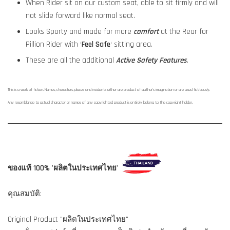
When Rider sit on our custom seat, able to sit firmly and will
not slide forward like normal seat.
Looks Sporty and made for more
comfort
at the Rear for
Pillion Rider with ‘
Feel Safe
‘ sitting area.
These are all the additional
Active Safety Features
.
This is a work of fiction. Names, characters, places and incidents either are product of author's imagination or are used fictitiously.
Any resemblance to actual character or names of any copyrighted product is entirely belong to the copyright holder.
ของแท้ 100% 'ผลิตในประเทศไทย'
คุณสมบัติ:
Original Product "ผลิตในประเทศไทย"