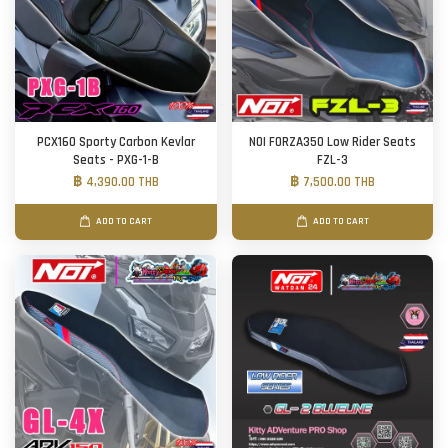
PCX160 Sporty Carbon Kevlar
NOI FORZA350 Low Rider Seats
Seats - PXG-1-B
FZL-3
฿ 4,390.00 THB
฿ 7,500.00 THB
ADD TO CART
ADD TO CART