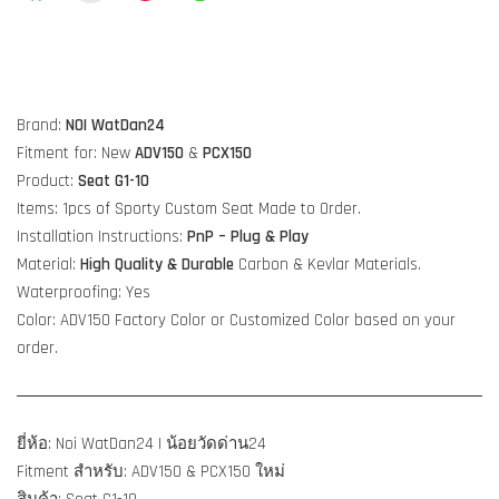
Brand:
NOI WatDan24
Fitment for: New
ADV150
&
PCX150
Product:
Seat G1-10
Items: 1pcs of Sporty Custom Seat Made to Order.
Installation Instructions:
PnP – Plug & Play
Material:
High Quality & Durable
Carbon & Kevlar Materials.
Waterproofing: Yes
Color: ADV150 Factory Color or Customized Color based on your
order.
ยี่ห้อ: Noi WatDan24 | น้อยวัดด่าน24
Fitment สำหรับ: ADV150 & PCX150 ใหม่