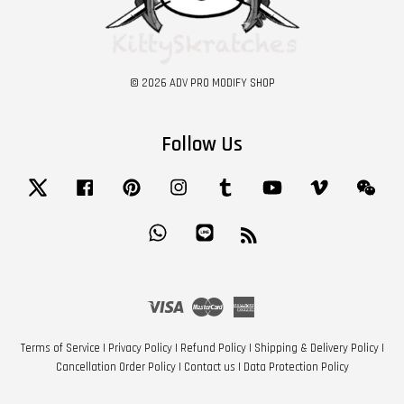
© 2026 ADV PRO MODIFY SHOP
Follow Us
Twitter
Facebook
Pinterest
Instagram
Tumblr
YouTube
Vimeo
Wech
Whatsapp
Line
RSS
Visa
Master
American
Express
Terms of Service
|
Privacy Policy
|
Refund Policy
|
Shipping & Delivery Policy
|
Cancellation Order Policy
|
Contact us
|
Data Protection Policy