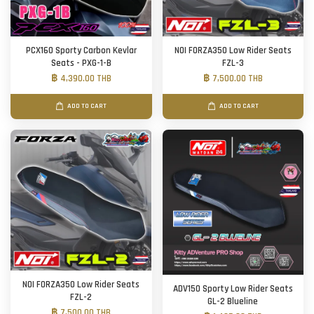
PCX160 Sporty Carbon Kevlar
NOI FORZA350 Low Rider Seats
Seats - PXG-1-B
FZL-3
฿ 4,390.00 THB
฿ 7,500.00 THB
ADD TO CART
ADD TO CART
NOI FORZA350 Low Rider Seats
ADV150 Sporty Low Rider Seats
FZL-2
GL-2 Blueline
฿ 7,500.00 THB