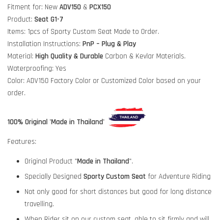
Fitment for: New
ADV150
&
PCX150
Product:
Seat G1-7
Items: 1pcs of Sporty Custom Seat Made to Order.
Installation Instructions:
PnP – Plug & Play
Material:
High Quality & Durable
Carbon & Kevlar Materials.
Waterproofing: Yes
Color: ADV150 Factory Color or Customized Color based on your
order.
100% Original 'Made in Thailand'
Features:
Original Product "
Made in Thailand
".
Specially Designed
Sporty Custom Seat
for Adventure Riding
Not only good for short distances but good for long distance
travelling.
When Rider sit on our custom seat, able to sit firmly and will