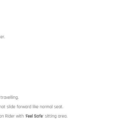
der.
travelling.
 not slide forward like normal seat.
ion Rider with ‘
Feel Safe
‘ sitting area.