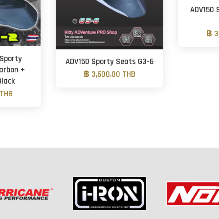
ADV150 
฿ 3
Sporty
ADV150 Sporty Seats G3-6
Carbon +
฿ 3,600.00 THB
Black
 THB