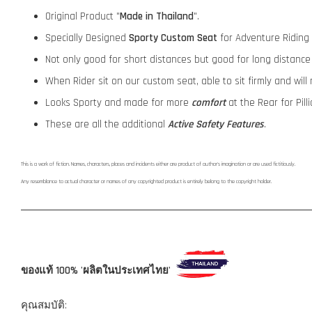
Original Product "
Made in Thailand
".
Specially Designed
Sporty Custom Seat
for Adventure Riding
Not only good for short distances but good for long distance 
When Rider sit on our custom seat, able to sit firmly and will
Looks Sporty and made for more
comfort
at the Rear for Pill
These are all the additional
Active Safety Features
.
This is a work of fiction. Names, characters, places and incidents either are product of author's imagination or are used fictitiously.
Any resemblance to actual character or names of any copyrighted product is entirely belong to the copyright holder.
ของแท้ 100% 'ผลิตในประเทศไทย'
คุณสมบัติ: