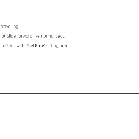
travelling.
 not slide forward like normal seat.
ion Rider with ‘
Feel Safe
‘ sitting area.