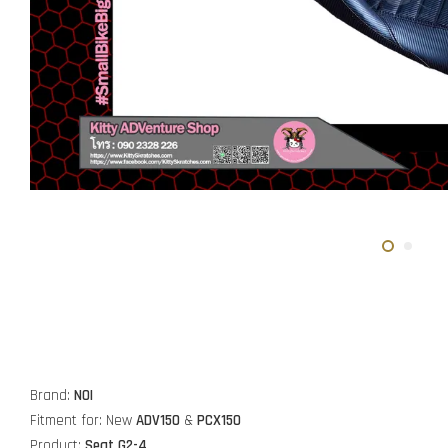
Brand:
NOI
Fitment for: New
ADV150
&
PCX150
Product:
Seat G2-4