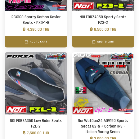
PCX160 Sporty Carbon Kevlar
NOI FORZA350 Sporty Seats
Seats - PXG-1-B
FZ3-2
฿ 4,390.00 THB
฿ 8,500.00 THB
ADD TO CART
ADD TO CART
NOI FORZA350 Low Rider Seats
Noi WatDan24 ADV150 Sports
FZL-2
Seats G2-9 + Carbon IRS -
Italian Racing Series
฿ 7,500.00 THB
฿ 3,900.00 THB