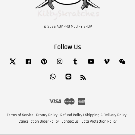
© 2026 ADV PRO MODIFY SHOP
Follow Us
Twitter
Facebook
Pinterest
Instagram
Tumblr
YouTube
Vimeo
Wech
Whatsapp
Line
RSS
Visa
Master
American
Express
Terms of Service
|
Privacy Policy
|
Refund Policy
|
Shipping & Delivery Policy
|
Cancellation Order Policy
|
Contact us
|
Data Protection Policy