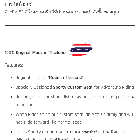
การกันน้ำ: ใช่
สี: ADV150 สีโรงงานหรือสีที่กำหนดเองตามคำสั่งซื้อของคุณ
100% Original 'Made in Thailand'
Features:
Original Product "
Made in Thailand
".
Specially Designed
Sporty Custom Seat
for Adventure Riding
Not only good for short distances but good for long distance
travelling.
When Rider sit on our custom seat, able to sit firmly and will
not slide forward like normal seat.
Looks Sporty and made for more
comfort
at the Rear for
Pillion Rider with ‘
Feel Safe
‘ sitting area.