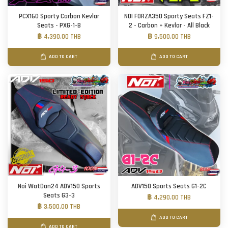
PCX160 Sporty Carbon Kevlar
NOI FORZA350 Sporty Seats FZ1-
Seats - PXG-1-B
2 - Carbon + Kevlar - All Black
฿ 4,390.00 THB
฿ 9,500.00 THB
ADD TO CART
ADD TO CART
Noi WatDan24 ADV150 Sports
ADV150 Sports Seats G1-2C
Seats G3-3
฿ 4,290.00 THB
฿ 3,500.00 THB
ADD TO CART
ADD TO CART