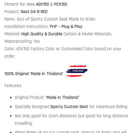
Fitment for: New
ADV150
&
PCX150
Product:
Seat G4-8 RED
Items: 1pcs of Sporty Custom Seat Made to Order.
Installation Instructions:
PnP – Plug & Play
Material:
High Quality & Durable
Carbon & Kevlar Materials.
Waterproofing: Yes
Color: ADV150 Factory Color or Customized Color based on your
order.
100% Original 'Made in Thailand'
Features:
Original Product "
Made in Thailand
".
Specially Designed
Sporty Custom Seat
for Adventure Riding
Not only good for short distances but good for long distance
travelling.
When Rider sit on our custom seat, able to sit firmly and will