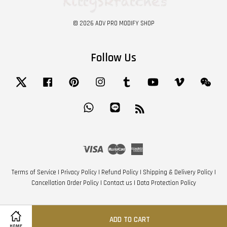
© 2026 ADV PRO MODIFY SHOP
Follow Us
Twitter
Facebook
Pinterest
Instagram
Tumblr
YouTube
Vimeo
Wech
Whatsapp
Line
RSS
Visa
Master
American
Express
Terms of Service
|
Privacy Policy
|
Refund Policy
|
Shipping & Delivery Policy
|
Cancellation Order Policy
|
Contact us
|
Data Protection Policy
ADD TO CART
Share on Facebook
Share on Twitter
HOME