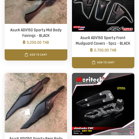
AsurA ADV150 Sporty Mid Body
Fairings - BLACK
AsurA ADV150 Sporty Front
฿ 3,250.00 THB
Mudguard Covers - 5pcs - BLACK
฿ 2,700.00 THB
ADD TO CART
ADD TO CART
AsurA ADV150 Sporty Rear Body