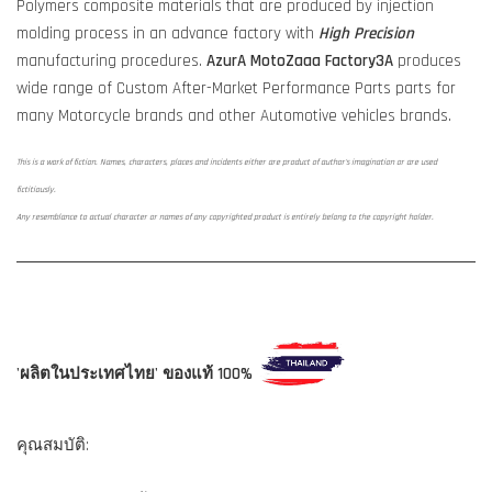
Polymers composite materials that are produced by injection
molding process in an advance factory with
High Precision
manufacturing procedures.
AzurA MotoZaaa
Factory3A
produces
wide range of Custom After-Market Performance Parts parts for
many Motorcycle brands and other Automotive vehicles brands.
This is a work of fiction. Names, characters, places and incidents either are product of author's imagination or are used
fictitiously.
Any resemblance to actual character or names of any copyrighted product is entirely belong to the copyright holder.
'ผลิตในประเทศไทย' ของแท้ 100%
คุณสมบัติ: