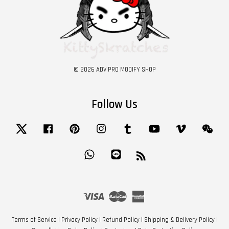
© 2026 ADV PRO MODIFY SHOP
Follow Us
Twitter
Facebook
Pinterest
Instagram
Tumblr
YouTube
Vimeo
Wech
Whatsapp
Line
RSS
Visa
Master
American
Express
Terms of Service
|
Privacy Policy
|
Refund Policy
|
Shipping & Delivery Policy
|