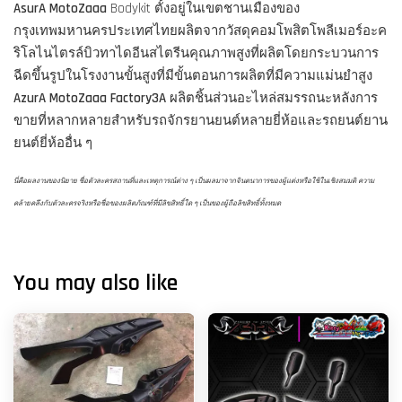
AsurA MotoZaaa
Bodykit ตั้งอยู่ในเขตชานเมืองของ
กรุงเทพมหานครประเทศไทยผลิตจากวัสดุคอมโพสิตโพลีเมอร์อะค
ริโลไนไตรล์บิวทาไดอีนสไตรีนคุณภาพสูงที่ผลิตโดยกระบวนการ
ฉีดขึ้นรูปในโรงงานขั้นสูงที่มีขั้นตอนการผลิตที่มีความแม่นยำสูง
AzurA MotoZaaa Factory3A
ผลิตชิ้นส่วนอะไหล่สมรรถนะหลังการ
ขายที่หลากหลายสำหรับรถจักรยานยนต์หลายยี่ห้อและรถยนต์ยาน
ยนต์ยี่ห้ออื่น ๆ
นี่คือผลงานของนิยาย ชื่อตัวละครสถานที่และเหตุการณ์ต่าง ๆ เป็นผลมาจากจินตนาการของผู้แต่งหรือใช้ในเชิงสมมติ ความ
คล้ายคลึงกับตัวละครจริงหรือชื่อของผลิตภัณฑ์ที่มีลิขสิทธิ์ใด ๆ เป็นของผู้ถือลิขสิทธิ์ทั้งหมด
You may also like