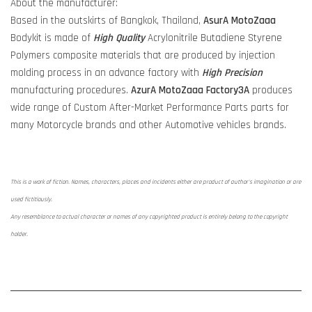
About the manufacturer:
Based in the outskirts of Bangkok, Thailand,
AsurA MotoZaaa
Bodykit is made of
High Quality
Acrylonitrile Butadiene Styrene
Polymers composite materials that are produced by injection
molding process in an advance factory with
High Precision
manufacturing procedures.
AzurA MotoZaaa
Factory3A
produces
wide range of Custom After-Market Performance Parts parts for
many Motorcycle brands and other Automotive vehicles brands.
This is a work of fiction. Names, characters, places and incidents either are product of author's imagination or are
used fictitiously.
Any resemblance to actual character or names of any copyrighted product is entirely belong to the copyright
holder.