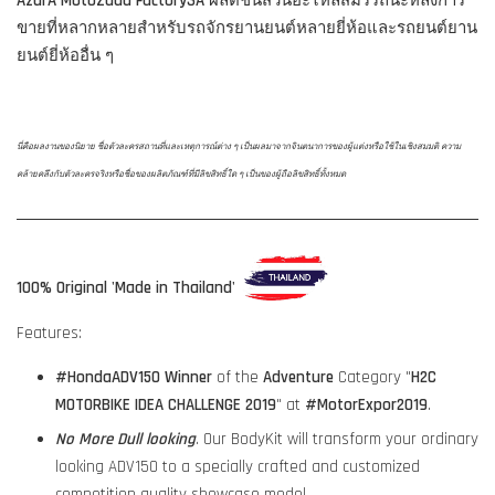
AzurA MotoZaaa Factory3A
ผลิตชิ้นส่วนอะไหล่สมรรถนะหลังการ
ขายที่หลากหลายสำหรับรถจักรยานยนต์หลายยี่ห้อและรถยนต์ยาน
ยนต์ยี่ห้ออื่น ๆ
นี่คือผลงานของนิยาย ชื่อตัวละครสถานที่และเหตุการณ์ต่าง ๆ เป็นผลมาจากจินตนาการของผู้แต่งหรือใช้ในเชิงสมมติ ความ
คล้ายคลึงกับตัวละครจริงหรือชื่อของผลิตภัณฑ์ที่มีลิขสิทธิ์ใด ๆ เป็นของผู้ถือลิขสิทธิ์ทั้งหมด
100% Original 'Made in Thailand'
Features:
#HondaADV150
Winner
of the
Adventure
Category "
H2C
MOTORBIKE IDEA CHALLENGE 2019
" at
#MotorExpor2019
.
No More Dull looking
. Our BodyKit will transform your ordinary
looking ADV150 to a specially crafted and customized
competition quality showcase model.