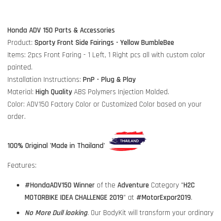
Honda ADV 150 Parts & Accessories
Product:
Sporty Front Side Fairings - Yellow BumbleBee
Items: 2pcs Front Faring - 1 Left, 1 Right pcs all with custom color
painted.
Installation Instructions:
PnP - Plug & Play
Material:
High Quality
ABS Polymers Injection Molded.
Color: ADV150 Factory Color or Customized Color based on your
order.
100% Original 'Made in Thailand'
Features:
#HondaADV150
Winner
of the
Adventure
Category "
H2C
MOTORBIKE IDEA CHALLENGE 2019
" at
#MotorExpor2019
.
No More Dull looking
. Our BodyKit will transform your ordinary