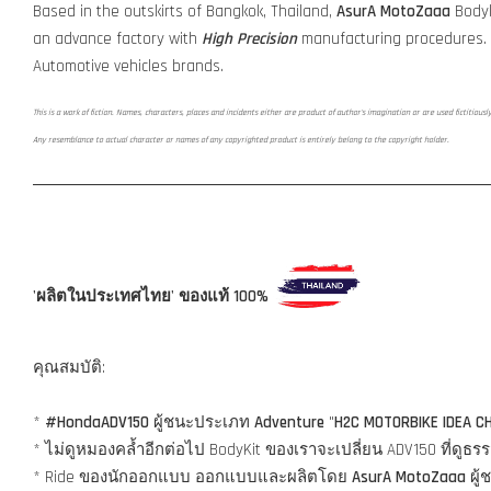
Based in the outskirts of Bangkok, Thailand,
AsurA MotoZaaa
Bodyk
an advance factory with
High Precision
manufacturing procedures.
Automotive vehicles brands.
This is a work of fiction. Names, characters, places and incidents either are product of author's imagination or are used fictitiousl
Any resemblance to actual character or names of any copyrighted product is entirely belong to the copyright holder.
'ผลิตในประเทศไทย' ของแท้ 100%
คุณสมบัติ:
*
#HondaADV150
ผู้ชนะประเภท
Adventure
"
H2C MOTORBIKE IDEA C
* ไม่ดูหมองคล้ำอีกต่อไป BodyKit ของเราจะเปลี่ยน ADV150 ที่ด
* Ride ของนักออกแบบ ออกแบบและผลิตโดย
AsurA MotoZaaa
ผู้