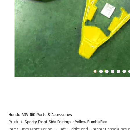
Honda ADV 150 Parts & Accessories
Product:
Sporty Front Side Fairings - Yellow BumbleBee
Items: 3pcs Front Faring - 1 Left, 1 Right and 1 Center Console pcs a