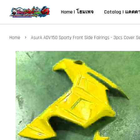
Home | โฮมเพจ
Catalog | แคตต
›
Home
AsurA ADV150 Sporty Front Side Fairings - 3pcs Cover Se