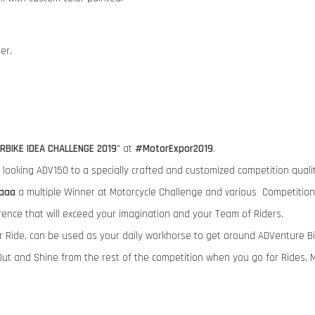
der.
RBIKE IDEA CHALLENGE 2019
" at
#MotorExpor2019
.
ry looking ADV150 to a specially crafted and customized competition qua
aaa
a multiple Winner at Motorcycle Challenge and various Competition
rence that will exceed your imagination and your Team of Riders.
ur Ride, can be used as your daily workhorse to get around ADVenture B
ut and Shine from the rest of the competition when you go for Rides, 