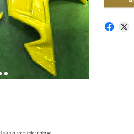
AD
ll with custom color painted.