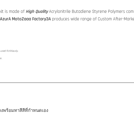
it is made of
High Quality
Acrylonitrile Butadiene Styrene Polymers comp
AzurA MotoZaaa
Factory3A
produces wide range of Custom After-Marke
used fictitiously.
er.
ลางพร้อมทาสีสีที่กำหนดเอง