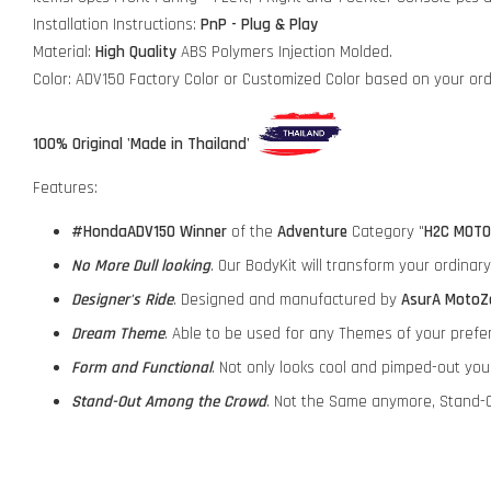
Installation Instructions:
PnP - Plug & Play
Material:
High Quality
ABS Polymers Injection Molded.
Color: ADV150 Factory Color or Customized Color based on your or
100% Original 'Made in Thailand'
Features:
#HondaADV150
Winner
of the
Adventure
Category "
H2C MOTO
No More Dull looking
. Our BodyKit will transform your ordina
Designer's Ride
. Designed and manufactured by
AsurA MotoZ
Dream Theme
. Able to be used for any Themes of your prefe
Form and Functional
. Not only looks cool and pimped-out yo
Stand-Out Among the Crowd
. Not the Same anymore, Stand-O