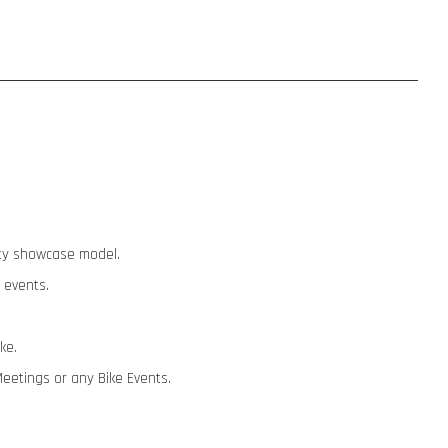
lity showcase model.
 events.
ike.
Meetings or any Bike Events.