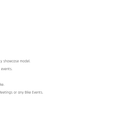
lity showcase model.
 events.
ike.
Meetings or any Bike Events.