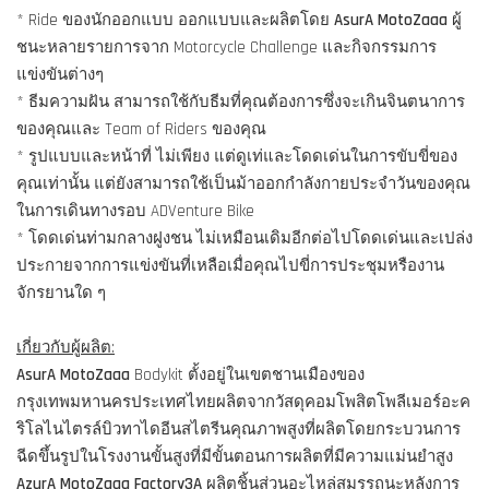
* Ride ของนักออกแบบ ออกแบบและผลิตโดย
AsurA MotoZaaa
ผู้
ชนะหลายรายการจาก Motorcycle Challenge และกิจกรรมการ
แข่งขันต่างๆ
* ธีมความฝัน สามารถใช้กับธีมที่คุณต้องการซึ่งจะเกินจินตนาการ
ของคุณและ Team of Riders ของคุณ
* รูปแบบและหน้าที่ ไม่เพียง แต่ดูเท่และโดดเด่นในการขับขี่ของ
คุณเท่านั้น แต่ยังสามารถใช้เป็นม้าออกกำลังกายประจำวันของคุณ
ในการเดินทางรอบ ADVenture Bike
* โดดเด่นท่ามกลางฝูงชน ไม่เหมือนเดิมอีกต่อไปโดดเด่นและเปล่ง
ประกายจากการแข่งขันที่เหลือเมื่อคุณไปขี่การประชุมหรืองาน
จักรยานใด ๆ
เกี่ยวกับผู้ผลิต:
AsurA MotoZaaa
Bodykit ตั้งอยู่ในเขตชานเมืองของ
กรุงเทพมหานครประเทศไทยผลิตจากวัสดุคอมโพสิตโพลีเมอร์อะค
ริโลไนไตรล์บิวทาไดอีนสไตรีนคุณภาพสูงที่ผลิตโดยกระบวนการ
ฉีดขึ้นรูปในโรงงานขั้นสูงที่มีขั้นตอนการผลิตที่มีความแม่นยำสูง
AzurA MotoZaaa Factory3A
ผลิตชิ้นส่วนอะไหล่สมรรถนะหลังการ