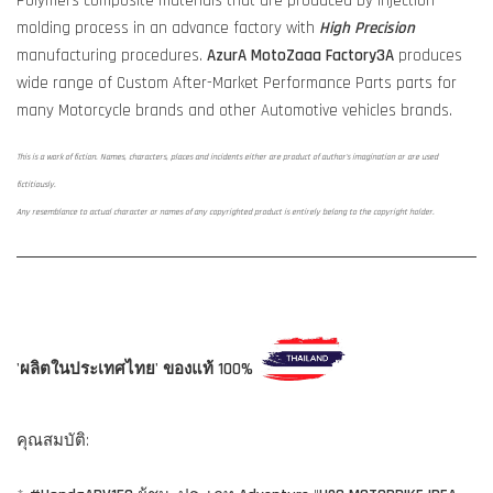
Polymers composite materials that are produced by injection
molding process in an advance factory with
High Precision
manufacturing procedures.
AzurA MotoZaaa
Factory3A
produces
wide range of Custom After-Market Performance Parts parts for
many Motorcycle brands and other Automotive vehicles brands.
This is a work of fiction. Names, characters, places and incidents either are product of author's imagination or are used
fictitiously.
Any resemblance to actual character or names of any copyrighted product is entirely belong to the copyright holder.
'ผลิตในประเทศไทย' ของแท้ 100%
คุณสมบัติ: