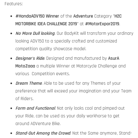
Features:
#HondaADV150
Winner
of the
Adventure
Category "
H2C
MOTORBIKE IDEA CHALLENGE 2019
" at
#MotorExpor2019
.
No More Dull looking
. Our BodyKit will transform your ordinary
looking ADV150 to a specially crafted and customized
competition quality showcase model.
Designer's Ride
. Designed and manufactured by
AsurA
MotoZaaa
a multiple Winner at Motorcycle Challenge and
various Competition events.
Dream Theme
. Able to be used for any Themes of your
preference that will exceed your imagination and your Team
of Riders.
Form and Functional
. Not only looks cool and pimped-out
your Ride, can be used as your daily workhorse to get
around ADVenture Bike.
Stand-Out Among the Crowd
. Not the Same anymore, Stand-