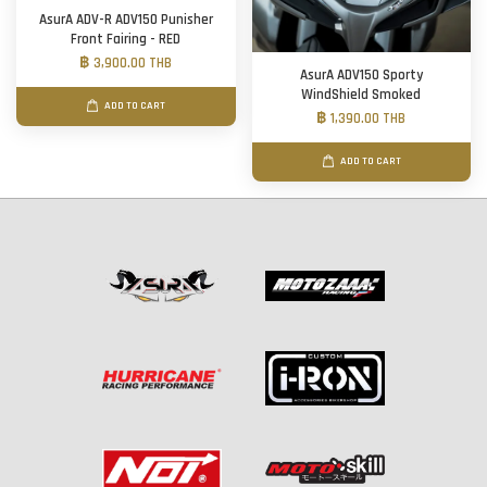
AsurA ADV-R ADV150 Punisher
Front Fairing - RED
฿ 3,900.00 THB
AsurA ADV150 Sporty
WindShield Smoked
ADD TO CART
฿ 1,390.00 THB
ADD TO CART