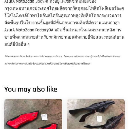
AsurA MotoZaaa
Bodykit ตั้งอยู่ในเขตชานเมืองของ
กรุงเทพมหานครประเทศไทยผลิตจากวัสดุคอมโพสิตโพลีเมอร์อะค
ริโลไนไตรล์บิวทาไดอีนสไตรีนคุณภาพสูงที่ผลิตโดยกระบวนการ
ฉีดขึ้นรูปในโรงงานขั้นสูงที่มีขั้นตอนการผลิตที่มีความแม่นยำสูง
AzurA MotoZaaa Factory3A
ผลิตชิ้นส่วนอะไหล่สมรรถนะหลังการ
ขายที่หลากหลายสำหรับรถจักรยานยนต์หลายยี่ห้อและรถยนต์ยาน
ยนต์ยี่ห้ออื่น ๆ
นี่คือผลงานของนิยาย ชื่อตัวละครสถานที่และเหตุการณ์ต่าง ๆ เป็นผลมาจากจินตนาการของผู้แต่งหรือใช้ในเชิงสมมติ ความ
คล้ายคลึงกับตัวละครจริงหรือชื่อของผลิตภัณฑ์ที่มีลิขสิทธิ์ใด ๆ เป็นของผู้ถือลิขสิทธิ์ทั้งหมด
You may also like