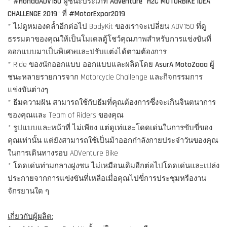
*
#HondaADV150
ผู้ชนะประเภท
Adventure
"
H2C MOTORBIKE IDEA
CHALLENGE 2019
" ที่
#MotorExpor2019
* ไม่ดูหมองคล้ำอีกต่อไป BodyKit ของเราจะเปลี่ยน ADV150 ที่ดู
ธรรมดาของคุณให้เป็นโมเดลตู้โชว์คุณภาพสำหรับการแข่งขันที่
ออกแบบมาเป็นพิเศษและปรับแต่งได้ตามต้องการ
* Ride ของนักออกแบบ ออกแบบและผลิตโดย
AsurA MotoZaaa
ผู้
ชนะหลายรายการจาก Motorcycle Challenge และกิจกรรมการ
แข่งขันต่างๆ
* ธีมความฝัน สามารถใช้กับธีมที่คุณต้องการซึ่งจะเกินจินตนาการ
ของคุณและ Team of Riders ของคุณ
* รูปแบบและหน้าที่ ไม่เพียง แต่ดูเท่และโดดเด่นในการขับขี่ของ
คุณเท่านั้น แต่ยังสามารถใช้เป็นม้าออกกำลังกายประจำวันของคุณ
ในการเดินทางรอบ ADVenture Bike
* โดดเด่นท่ามกลางฝูงชน ไม่เหมือนเดิมอีกต่อไปโดดเด่นและเปล่ง
ประกายจากการแข่งขันที่เหลือเมื่อคุณไปขี่การประชุมหรืองาน
จักรยานใด ๆ
เกี่ยวกับผู้ผลิต: