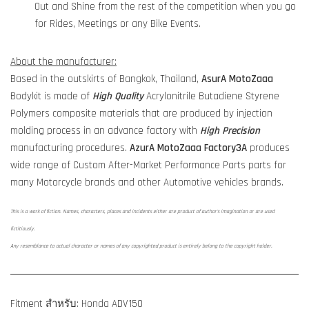
Out and Shine from the rest of the competition when you go
for Rides, Meetings or any Bike Events.
About the manufacturer:
Based in the outskirts of Bangkok, Thailand,
AsurA MotoZaaa
Bodykit is made of
High Quality
Acrylonitrile Butadiene Styrene
Polymers composite materials that are produced by injection
molding process in an advance factory with
High Precision
manufacturing procedures.
AzurA MotoZaaa
Factory3A
produces
wide range of Custom After-Market Performance Parts parts for
many Motorcycle brands and other Automotive vehicles brands.
This is a work of fiction. Names, characters, places and incidents either are product of author's imagination or are used
fictitiously.
Any resemblance to actual character or names of any copyrighted product is entirely belong to the copyright holder.
Fitment สำหรับ: Honda ADV150