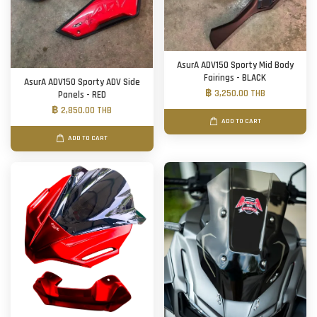
AsurA ADV150 Sporty Mid Body
Fairings - BLACK
AsurA ADV150 Sporty ADV Side
฿ 3,250.00 THB
Panels - RED
฿ 2,850.00 THB
ADD TO CART
ADD TO CART