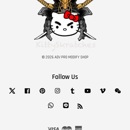
© 2026 ADV PRO MODIFY SHOP
Follow Us
Twitter
Facebook
Pinterest
Instagram
Tumblr
YouTube
Vimeo
Wech
Whatsapp
Line
RSS
Visa
Master
American