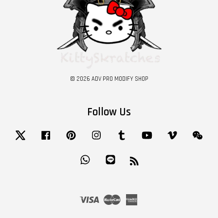
© 2026 ADV PRO MODIFY SHOP
Follow Us
Twitter
Facebook
Pinterest
Instagram
Tumblr
YouTube
Vimeo
Wech
Whatsapp
Line
RSS
Visa
Master
American
Express