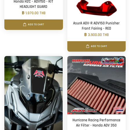
Honda H2C - ADV150 - KIT
HEADLIGHT GUARD
฿ 1,970.00 THB
AsurA ADV-R ADV150 Punisher
ADD TO CART
Front Fairing - RED
฿ 3,900.00 THB
ADD TO CART
Hurricane Racing Performance
Air Filter - Honda ADV 350