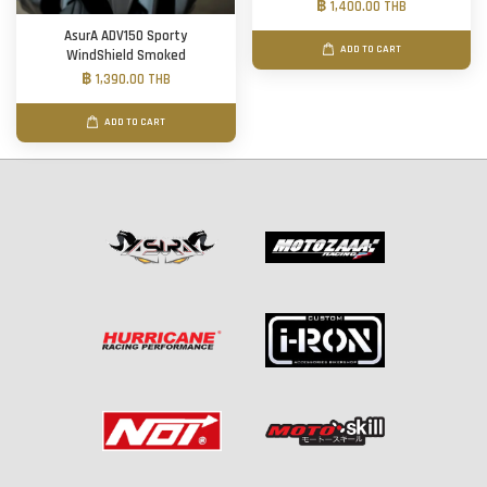
฿ 1,400.00 THB
AsurA ADV150 Sporty
ADD TO CART
WindShield Smoked
฿ 1,390.00 THB
ADD TO CART