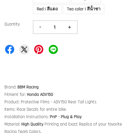
Red | สีแดง
Tea color | สีน้ำชา
Quantity
-
+
Brand:
BBM Racing
Fitment for:
Honda ADV150
Product: Protective Films - ADV150 Rear Tail Lights
Items: Race Decals for entire bike.
Installation Instructions:
PnP - Plug & Play
Material:
High Quality
Printing and Exact Replica of your favorite
Racing Team Colors.