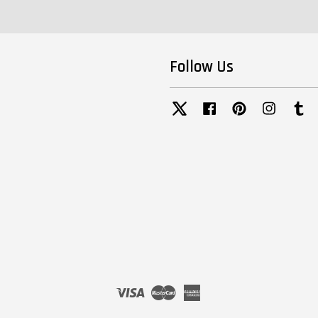
Follow Us
Twitter
Facebook
Pinterest
Instagra
Tu
Visa
Master
American
Express