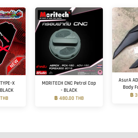
AsurA AD
 TYPE-X
MORITECH CNC Petrol Cap
Body F
- BLACK
- BLACK
฿ 3
 THB
฿ 480.00 THB