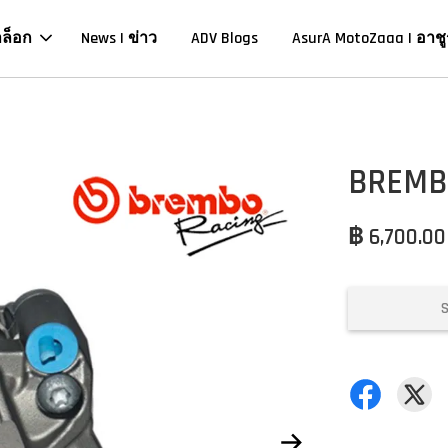
าล็อก
News | ข่าว
ADV Blogs
AsurA MotoZaaa | อาชู
BREMBO
฿ 6,700.0