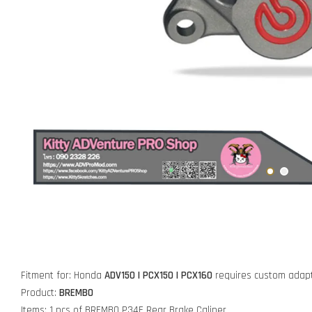
Fitment for: Honda
ADV150 | PCX150 | PCX160
requires custom adapte
Product:
BREMBO
Items: 1 pcs of BREMBO P34E Rear Brake Caliper