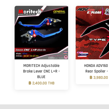
MORITECH Adjustable
HONDA ADV160
Brake Lever CNC L+R -
Rear Spoiler 
BLUE
฿ 3,980.00
฿ 2,400.00 THB