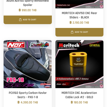
AsurA ADV150 Sporty Windshield
Spoiler
฿ 990.00 THB
MORITECH ADV150 CNC Rear
Sliders - BLACK
ADD TO CART
฿ 2,190.00 THB
ADD TO CART
PCX160 Sporty Carbon Kevlar
MORITECH CNC Acceleration
Seats - PXG-1-B
Cable Lock #2 - GOLD
฿ 4,390.00 THB
฿ 180.00 THB