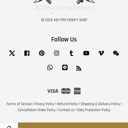
© 2026 ADV PRO MODIFY SHOP
Follow Us
Twitter
Facebook
Pinterest
Instagram
Tumblr
YouTube
Vimeo
Wech
Whatsapp
Line
RSS
Visa
Master
American
Express
Terms of Service
|
Privacy Policy
|
Refund Policy
|
Shipping & Delivery Policy
|
Cancellation Order Policy
|
Contact us
|
Data Protection Policy