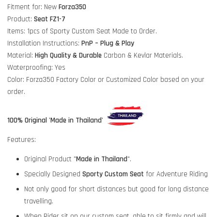
Fitment for: New
Forza350
Product:
Seat FZ1-7
Items: 1pcs of Sporty Custom Seat Made to Order.
Installation Instructions:
PnP – Plug & Play
Material:
High Quality & Durable
Carbon & Kevlar Materials.
Waterproofing: Yes
Color: Forza350 Factory Color or Customized Color based on your
order.
100% Original 'Made in Thailand'
Features:
Original Product "
Made in Thailand
".
Specially Designed
Sporty Custom Seat
for Adventure Riding
Not only good for short distances but good for long distance
travelling.
When Rider sit on our custom seat, able to sit firmly and will