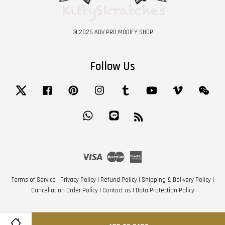
© 2026 ADV PRO MODIFY SHOP
Follow Us
Twitter
Facebook
Pinterest
Instagram
Tumblr
YouTube
Vimeo
Wech
Whatsapp
Line
RSS
Visa
Master
American
Express
Terms of Service
|
Privacy Policy
|
Refund Policy
|
Shipping & Delivery Policy
|
Cancellation Order Policy
|
Contact us
|
Data Protection Policy