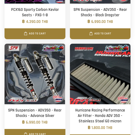
PCX160 Sporty Carbon Kevlar
SPN Suspension - ADV350 - Rear
Seats - PXG-1-B
Shocks - Black Dragster
฿ 4,390.00 THB
฿ 6,990.00 THB
ADD TO CART
ADD TO CART
SPN Suspension - ADV350 - Rear
Hurricane Racing Performance
Shocks - Advance Silver
Air Filter - Honda ADV 350 -
Stainless Steel 60 micron
฿ 6,990.00 THB
฿ 1,800.00 THB
ADD TO CART