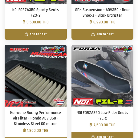
NOI FORZA350 Sporty Seats
SPN Suspension - ADV350 - Rear
FZ3-2
Shocks - Black Dragster
฿ 8,500.00 THB
฿ 6,990.00 THB
ADD TO CART
ADD TO CART
Hurricane Racing Performance
NOI FORZA350 Low Rider Seats
Air Filter - Honda ADV 350 -
FZL-2
Stainless Steel 60 micron
฿ 7,500.00 THB
฿ 1,800.00 THB
ADD TO CART