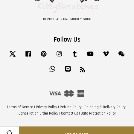
© 2026 ADV PRO MODIFY SHOP
Follow Us
Twitter
Facebook
Pinterest
Instagram
Tumblr
YouTube
Vimeo
Wech
Whatsapp
Line
RSS
Visa
Master
American
Express
Terms of Service
|
Privacy Policy
|
Refund Policy
|
Shipping & Delivery Policy
|
Cancellation Order Policy
|
Contact us
|
Data Protection Policy