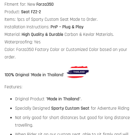
Fitment for: New
Forza350
Product:
Seat FZ2-2
Items: 1pcs of Sporty Custom Seat Made to Order.
Installation Instructions:
PnP – Plug & Play
Material:
High Quality & Durable
Carbon & Kevlar Materials.
Waterproofing: Yes
Color: Forza350 Factory Color or Customized Color based on your
order.
100% Original 'Made in Thailand'
Features:
Original Product "
Made in Thailand
".
Specially Designed
Sporty Custom Seat
for Adventure Riding
Not only good for short distances but good for long distance
travelling.
When Rider sit on our custom seat, able to sit firmly and will