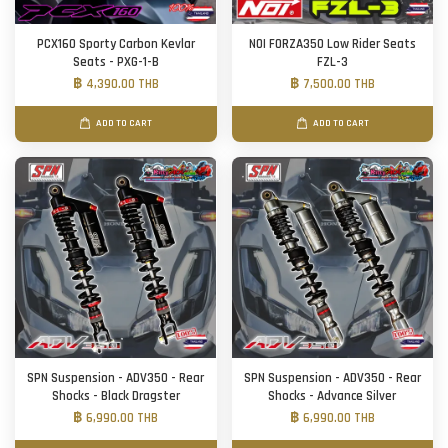
PCX160 Sporty Carbon Kevlar
NOI FORZA350 Low Rider Seats
Seats - PXG-1-B
FZL-3
฿ 4,390.00 THB
฿ 7,500.00 THB
ADD TO CART
ADD TO CART
SPN Suspension - ADV350 - Rear
SPN Suspension - ADV350 - Rear
Shocks - Black Dragster
Shocks - Advance Silver
฿ 6,990.00 THB
฿ 6,990.00 THB