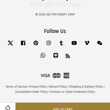
© 2026 ADV PRO MODIFY SHOP
Follow Us
Twitter
Facebook
Pinterest
Instagram
Tumblr
YouTube
Vimeo
Wech
Whatsapp
Line
RSS
Visa
Master
American
Express
Terms of Service
|
Privacy Policy
|
Refund Policy
|
Shipping & Delivery Policy
|
Cancellation Order Policy
|
Contact us
|
Data Protection Policy
ADD TO CART
Share on Facebook
Share on Twitter