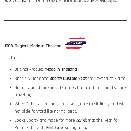
สี: สีโรงงาน Forza350 หรือสีที่กำหนดเองตามคำสั่งซื้อของคุณ
100% Original 'Made in Thailand'
Features:
Original Product "
Made in Thailand
".
Specially Designed
Sporty Custom Seat
for Adventure Riding
Not only good for short distances but good for long distance
travelling.
When Rider sit on our custom seat, able to sit firmly and will
not slide forward like normal seat.
Looks Sporty and made for more
comfort
at the Rear for
Pillion Rider with ‘
Feel Safe
‘ sitting area.