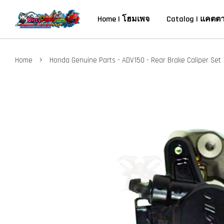
Home | โฮมเพจ
Catalog | แคตต
›
Home
Honda Genuine Parts - ADV150 - Rear Brake Caliper Set