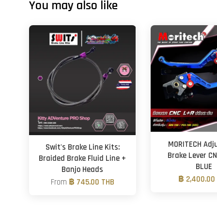
You may also like
MORITECH Adj
Swit's Brake Line Kits:
Brake Lever CN
Braided Brake Fluid Line +
BLUE
Banjo Heads
฿ 2,400.00
From
฿ 745.00 THB