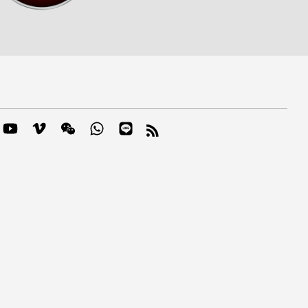
m
mblr
YouTube
Vimeo
Wechat
Whatsapp
Line
RSS