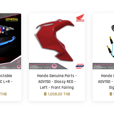
ustable
Honda Genuine Parts -
Honda 
C L+R -
ADV150 - Glossy RED -
ADV150 -
Left - Front Fairing
Si
 THB
฿ 1,008.00 THB
฿ 