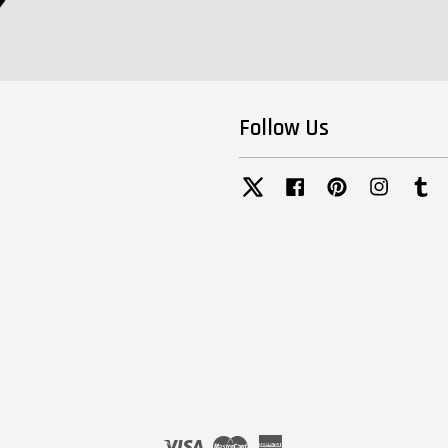
Follow Us
Twitter
Facebook
Pinterest
Instagra
Tu
Visa
Master
American