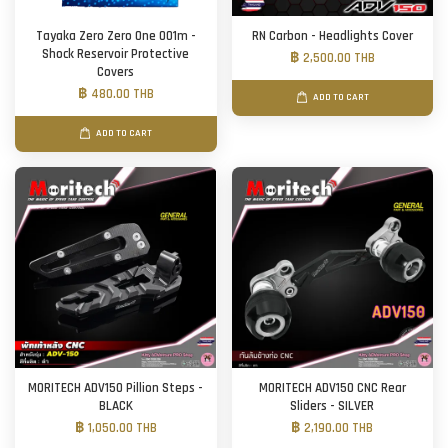
Tayaka Zero Zero One 001m -
RN Carbon - Headlights Cover
Shock Reservoir Protective
฿ 2,500.00 THB
Covers
฿ 480.00 THB
ADD TO CART
ADD TO CART
MORITECH ADV150 Pillion Steps -
MORITECH ADV150 CNC Rear
BLACK
Sliders - SILVER
฿ 1,050.00 THB
฿ 2,190.00 THB