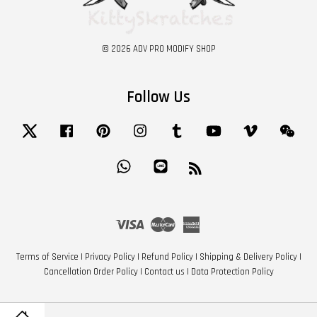
© 2026 ADV PRO MODIFY SHOP
Follow Us
Twitter
Facebook
Pinterest
Instagram
Tumblr
YouTube
Vimeo
Wech
Whatsapp
Line
RSS
Visa
Master
American
Express
Terms of Service
|
Privacy Policy
|
Refund Policy
|
Shipping & Delivery Policy
|
Cancellation Order Policy
|
Contact us
|
Data Protection Policy