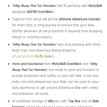
"
Kitty Muay Thai Tor Panniers"
will fit perfectly with
MotoSkill
designed
ADV150 CrashBars.
Together this setup will be the
Ultimate Adventure Concept
for short trips or long journey to ensure that your New
ADV150 deserves all the protection it required from dropping
impact or crashing impacts.
"
Kitty Muay Thai Tor Panniers"
was long overdue with many
Road Trips and Adventure Riding tested by
#PubPabTOUR2ล้อซิ่ง
Riders.
Form and Functional
. Both
MotoSkill
CrashBars
and
"
Kitty
Muay Thai Tor Panniers"
are made to work and function to
provide protection and safety to your ADV Bike. It not only
looks cool and pimped-out your Ride, can be used as your
daily workhorse to get around ADVenture Bike with safety
and protection all round.
All combined storage of
80L
iters with
Top Box
and all
Side