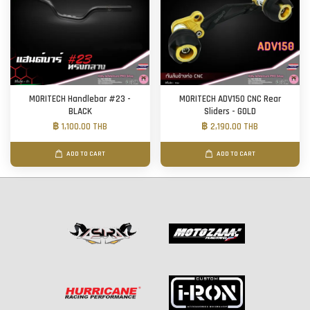
MORITECH Handlebar #23 -
MORITECH ADV150 CNC Rear
BLACK
Sliders - GOLD
฿ 1,100.00 THB
฿ 2,190.00 THB
ADD TO CART
ADD TO CART