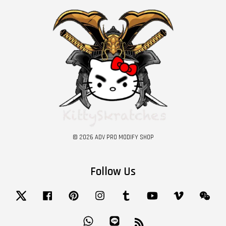
© 2026 ADV PRO MODIFY SHOP
Follow Us
Twitter
Facebook
Pinterest
Instagram
Tumblr
YouTube
Vimeo
Wech
Whatsapp
Line
RSS