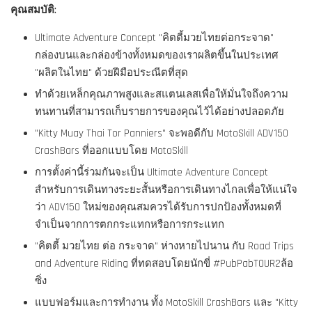
คุณสมบัติ:
Ultimate Adventure Concept "คิตตี้มวยไทยต่อกระจาด"
กล่องบนและกล่องข้างทั้งหมดของเราผลิตขึ้นในประเทศ
"ผลิตในไทย" ด้วยฝีมือประณีตที่สุด
ทำด้วยเหล็กคุณภาพสูงและสแตนเลสเพื่อให้มั่นใจถึงความ
ทนทานที่สามารถเก็บรายการของคุณไว้ได้อย่างปลอดภัย
"Kitty Muay Thai Tor Panniers" จะพอดีกับ MotoSkill ADV150
CrashBars ที่ออกแบบโดย MotoSkill
การตั้งค่านี้ร่วมกันจะเป็น Ultimate Adventure Concept
สำหรับการเดินทางระยะสั้นหรือการเดินทางไกลเพื่อให้แน่ใจ
ว่า ADV150 ใหม่ของคุณสมควรได้รับการปกป้องทั้งหมดที่
จำเป็นจากการตกกระแทกหรือการกระแทก
"คิตตี้ มวยไทย ต่อ กระจาด" ห่างหายไปนาน กับ Road Trips
and Adventure Riding ที่ทดสอบโดยนักขี่ #PubPabTOUR2ล้อ
ซิ่ง
แบบฟอร์มและการทำงาน ทั้ง MotoSkill CrashBars และ "Kitty