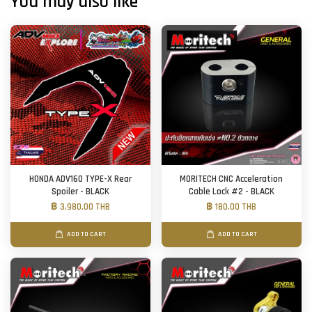
You may also like
HONDA ADV160 TYPE-X Rear
MORITECH CNC Acceleration
Spoiler - BLACK
Cable Lock #2 - BLACK
฿ 3,980.00 THB
฿ 180.00 THB
ADD TO CART
ADD TO CART