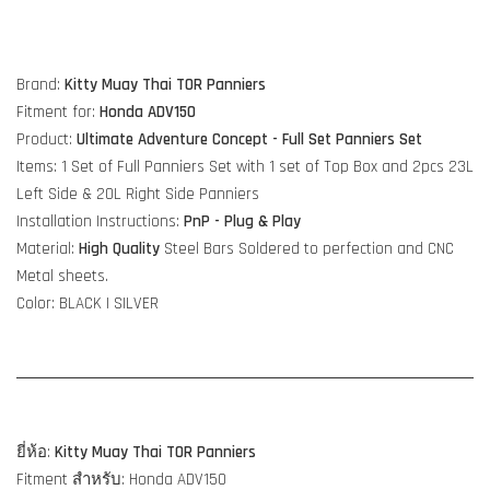
Brand:
Kitty Muay Thai TOR Panniers
Fitment for:
Honda ADV150
Product:
Ultimate
Adventure Concept - Full Set Panniers Set
Items: 1 Set of Full Panniers Set with 1 set of Top Box and 2pcs 23L
Left Side & 20L Right Side Panniers
Installation Instructions:
PnP - Plug & Play
Material:
High Quality
Steel Bars Soldered to perfection and CNC
Metal sheets.
Color: BLACK | SILVER
ยี่ห้อ:
Kitty Muay Thai TOR Panniers
Fitment สำหรับ: Honda ADV150