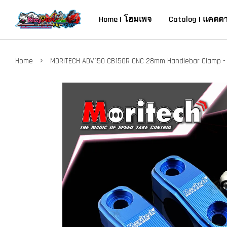
Home | โฮมเพจ
Catalog | แคตต
›
Home
MORITECH ADV150 CB150R CNC 28mm Handlebar Clamp -