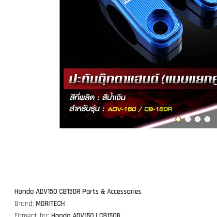
Honda ADV150 CB150R Parts & Accessories
Brand:
MORITECH
Fitment for:
Honda ADV150 |
CB150R