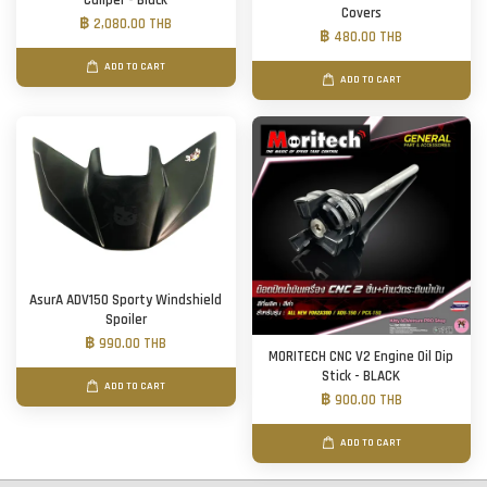
Caliper - Black
Covers
฿ 2,080.00 THB
฿ 480.00 THB
ADD TO CART
ADD TO CART
AsurA ADV150 Sporty Windshield
Spoiler
฿ 990.00 THB
MORITECH CNC V2 Engine Oil Dip
Stick - BLACK
ADD TO CART
฿ 900.00 THB
ADD TO CART