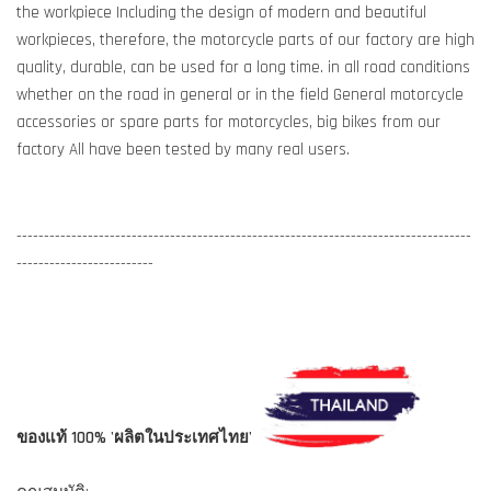
the workpiece Including the design of modern and beautiful
workpieces, therefore, the motorcycle parts of our factory are high
quality, durable, can be used for a long time. in all road conditions
whether on the road in general or in the field General motorcycle
accessories or spare parts for motorcycles, big bikes from our
factory All have been tested by many real users.
-----------------------------------------------------------------------------------
-------------------------
ของแท้ 100% 'ผลิตในประเทศไทย'