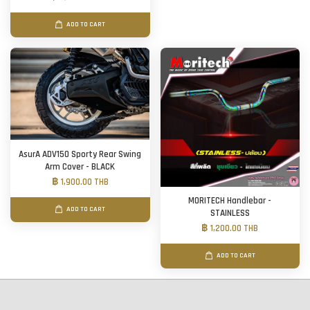
ADD TO CART
AsurA ADV150 Sporty Rear Swing
Arm Cover - BLACK
฿ 1,900.00 THB
MORITECH Handlebar -
ADD TO CART
STAINLESS
฿ 1,200.00 THB
ADD TO CART