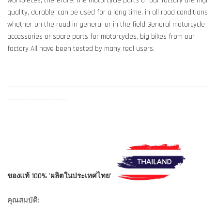
workpieces, therefore, the motorcycle parts of our factory are high
quality, durable, can be used for a long time. in all road conditions
whether on the road in general or in the field General motorcycle
accessories or spare parts for motorcycles, big bikes from our
factory All have been tested by many real users.
-----------------------------------------------------------------------------------
-------------------------
ของแท้ 100% 'ผลิตในประเทศไทย'
คุณสมบัติ: