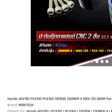
Honda ADV150 PCX150 PCX160 CB150R ZOOMER-X MSX-125 GROM Part
Brand:
MORITECH
Fitment for:
Honda ADV150 |
PCX150 | PCX160 | CB150R | ZOOMER-X |