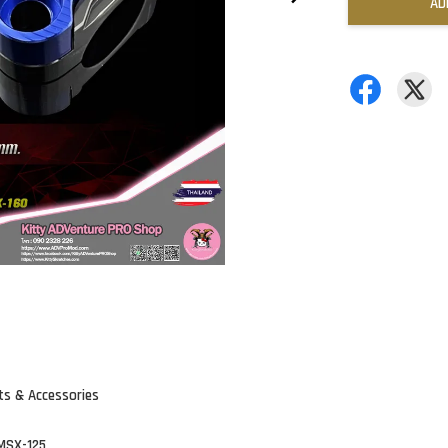
AD
s & Accessories
 MSX-125