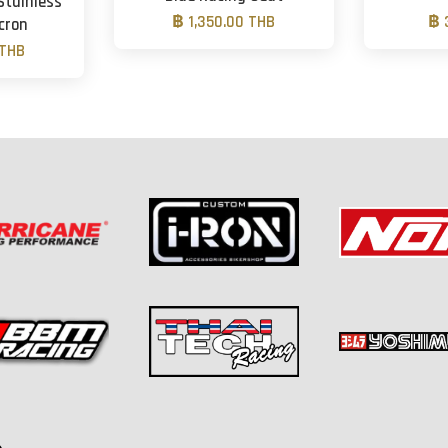
Stainless
฿ 1,350.00 THB
฿ 
cron
 THB