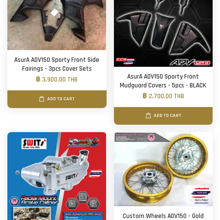
AsurA ADV150 Sporty Front Side
Fairings - 3pcs Cover Sets
AsurA ADV150 Sporty Front
฿ 3,900.00 THB
Mudguard Covers - 5pcs - BLACK
฿ 2,700.00 THB
ADD TO CART
ADD TO CART
Custom Wheels ADV150 - Gold