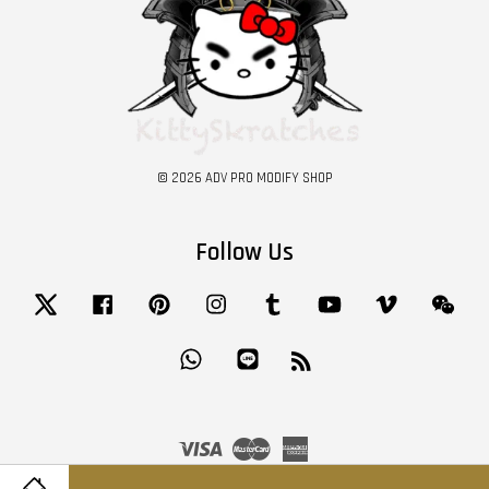
© 2026 ADV PRO MODIFY SHOP
Follow Us
Twitter
Facebook
Pinterest
Instagram
Tumblr
YouTube
Vimeo
Wech
Whatsapp
Line
RSS
Visa
Master
American
Express