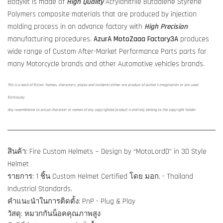
Bodykit is made of
High Quality
Acrylonitrile Butadiene Styrene
Polymers composite materials that are produced by injection
molding process in an advance factory with
High Precision
manufacturing procedures.
AzurA MotoZaaa
Factory3A
produces
wide range of Custom After-Market Performance Parts parts for
many Motorcycle brands and other Automotive vehicles brands.
This is a work of fiction. Names, characters, places and incidents either are product of author's imagination or are used
fictitiously.
Any resemblance to actual character or names of any copyrighted product is entirely belong to the copyright holder.
สินค้า: Fire Custom Helmets ~ Design by “MotoLordD” in 3D Style
Helmet
รายการ: 1 ชิ้น Custom Helmet Certified โดย มอก. - Thailand
Industrial Standards.
คำแนะนำในการติดตั้ง: PnP - Plug & Play
วัสดุ: หมวกกันน็อคคุณภาพสูง