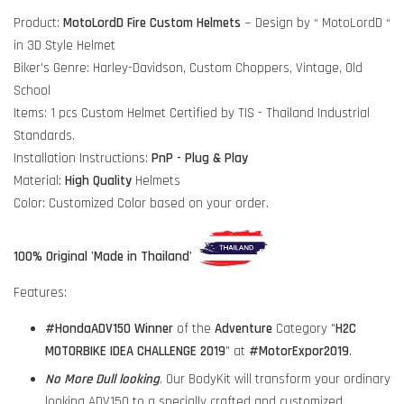
Product:
MotoLordD Fire Custom Helmets
~ Design by “ MotoLordD “
in 3D Style Helmet
Biker's Genre: Harley-Davidson, Custom Choppers, Vintage, Old
School
Items: 1 pcs Custom Helmet Certified by TIS - Thailand Industrial
Standards.
Installation Instructions:
PnP - Plug & Play
Material:
High Quality
Helmets
Color: Customized Color based on your order.
100% Original 'Made in Thailand'
Features:
#HondaADV150
Winner
of the
Adventure
Category "
H2C
MOTORBIKE IDEA CHALLENGE 2019
" at
#MotorExpor2019
.
No More Dull looking
. Our BodyKit will transform your ordinary
looking ADV150 to a specially crafted and customized