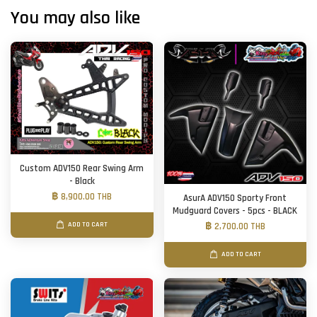
You may also like
Custom ADV150 Rear Swing Arm
- Black
฿ 8,900.00 THB
AsurA ADV150 Sporty Front
Mudguard Covers - 5pcs - BLACK
ADD TO CART
฿ 2,700.00 THB
ADD TO CART