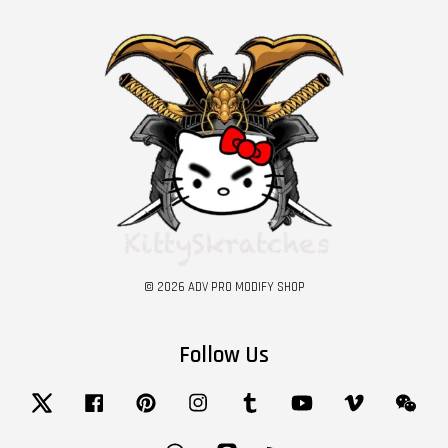
© 2026 ADV PRO MODIFY SHOP
Follow Us
Twitter
Facebook
Pinterest
Instagram
Tumblr
YouTube
Vimeo
Wech