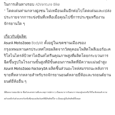
ในการเดินทางรอบ ADVenture Bike
* โดดเด่นท่ามกลางฝูงชน ไม่เหมือนเดิมอีกต่อไปโดดเด่นและเปล่ง
ประกายจากการแข่งขันที่เหลือเมื่อคุณไปขี่การประชุมหรืองาน
จักรยานใด ๆ
เกี่ยวกับผู้ผลิต:
AsurA MotoZaaa
Bodykit ตั้งอยู่ในเขตชานเมืองของ
กรุงเทพมหานครประเทศไทยผลิตจากวัสดุคอมโพสิตโพลีเมอร์อะค
ริโลไนไตรล์บิวทาไดอีนสไตรีนคุณภาพสูงที่ผลิตโดยกระบวนการ
ฉีดขึ้นรูปในโรงงานขั้นสูงที่มีขั้นตอนการผลิตที่มีความแม่นยำสูง
AzurA MotoZaaa Factory3A
ผลิตชิ้นส่วนอะไหล่สมรรถนะหลังการ
ขายที่หลากหลายสำหรับรถจักรยานยนต์หลายยี่ห้อและรถยนต์ยาน
ยนต์ยี่ห้ออื่น ๆ
นี่คือผลงานของนิยาย ชื่อตัวละครสถานที่และเหตุการณ์ต่าง ๆ เป็นผลมาจากจินตนาการของผู้แต่งหรือใช้ในเชิงสมมติ ความ
คล้ายคลึงกับตัวละครจริงหรือชื่อของผลิตภัณฑ์ที่มีลิขสิทธิ์ใด ๆ เป็นของผู้ถือลิขสิทธิ์ทั้งหมด