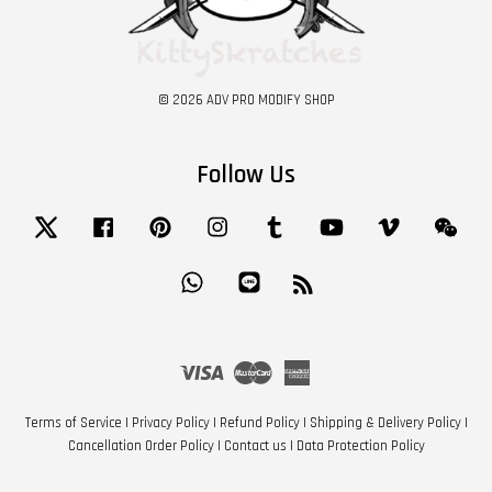
© 2026 ADV PRO MODIFY SHOP
Follow Us
Twitter
Facebook
Pinterest
Instagram
Tumblr
YouTube
Vimeo
Wech
Whatsapp
Line
RSS
Visa
Master
American
Express
Terms of Service
|
Privacy Policy
|
Refund Policy
|
Shipping & Delivery Policy
|
Cancellation Order Policy
|
Contact us
|
Data Protection Policy