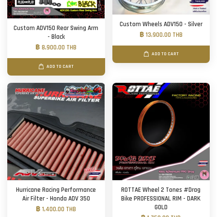
Custom Wheels ADV150 - Silver
Custom ADV150 Rear Swing Arm
฿ 13,900.00 THB
- Black
฿ 8,900.00 THB
ADD TO CART
ADD TO CART
Hurricane Racing Performance
ROTTAE Wheel 2 Tones #Drag
Air Filter - Honda ADV 350
Bike PROFESSIONAL RIM - DARK
GOLD
฿ 1,400.00 THB