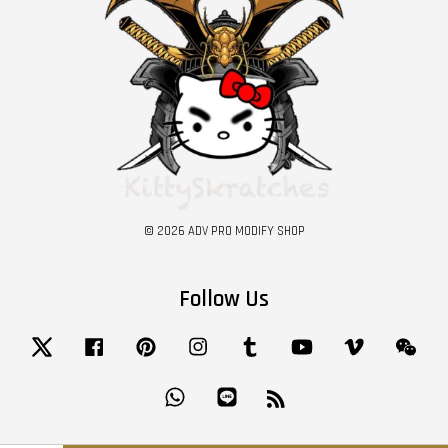
© 2026 ADV PRO MODIFY SHOP
Follow Us
Twitter
Facebook
Pinterest
Instagram
Tumblr
YouTube
Vimeo
Wech
Whatsapp
Line
RSS