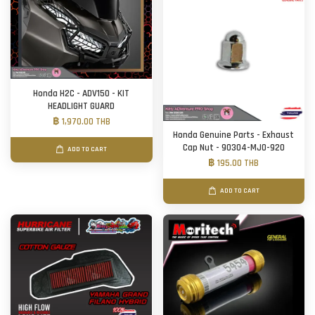
Honda H2C - ADV150 - KIT
HEADLIGHT GUARD
฿ 1,970.00 THB
Honda Genuine Parts - Exhaust
Cap Nut - 90304-MJ0-920
ADD TO CART
฿ 195.00 THB
ADD TO CART