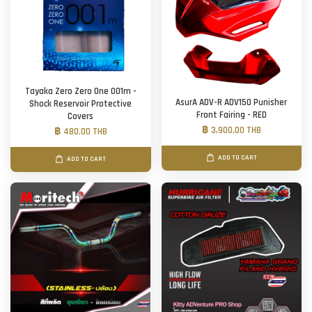
Tayaka Zero Zero One 001m -
AsurA ADV-R ADV150 Punisher
Shock Reservoir Protective
Front Fairing - RED
Covers
฿ 3,900.00 THB
฿ 480.00 THB
ADD TO CART
ADD TO CART